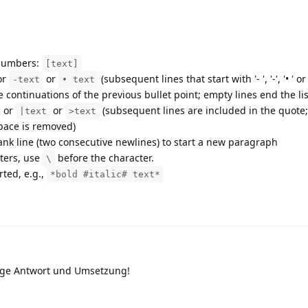
 numbers:
[text]
or
or
(subsequent lines that start with '- ', '-', '• ' or
-text
• text
re continuations of the previous bullet point; empty lines end the lis
or
or
(subsequent lines are included in the quote
|text
>text
space is removed)
nk line (two consecutive newlines) to start a new paragraph
ters, use
before the character.
\
ted, e.g.,
*bold #italic# text*
gige Antwort und Umsetzung!