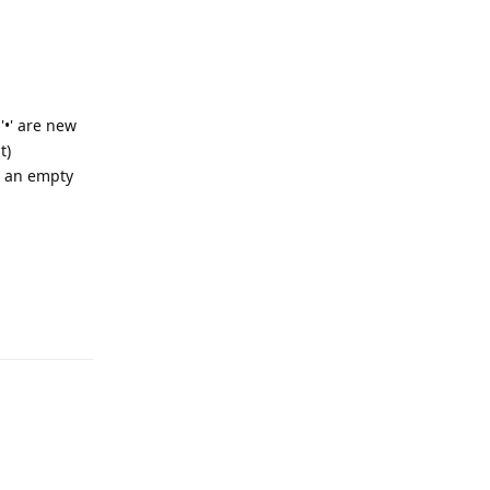
 '•' are new
t)
; an empty
Reply
Reply