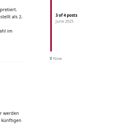
pretiert.
3
of
4
posts
ellt als 2.
June 2025
ahl im
Reply
Now
ir werden
 künftigen