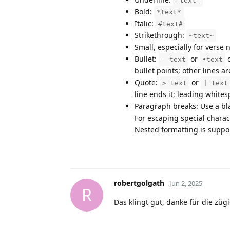
_text_
Bold:
*text*
Italic:
#text#
Strikethrough:
~text~
Small, especially for verse
Bullet:
or
- text
•text
bullet points; other lines a
Quote:
or
> text
| text
line ends it; leading white
Paragraph breaks: Use a bla
For escaping special charac
Nested formatting is suppor
robertgolgath
Jun 2, 2025
R
Das klingt gut, danke für die zü