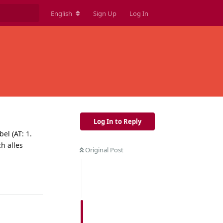
English
Sign Up
Log In
Log In to Reply
l (AT: 1.
h alles
Original Post
Reply